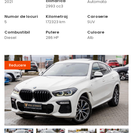
cilindrica
2021
Automata
2993 cc3
Numar de locuri
Kilometraj
Caroserie
5
172323 km
SUV
Combustibil
Putere
Culoare
Diesel
286 HP
Alb
Reducere