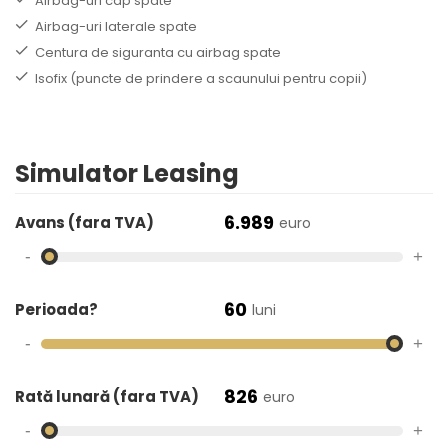
Airbag-uri cap spate
Airbag-uri laterale spate
Centura de siguranta cu airbag spate
Isofix (puncte de prindere a scaunului pentru copii)
Simulator Leasing
6.989
Avans (fara TVA)
euro
-
+
60
Perioada?
luni
-
+
826
Rată lunară (fara TVA)
euro
-
+